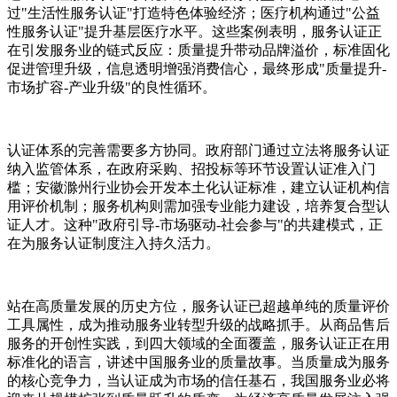
过"生活性服务认证"打造特色体验经济；医疗机构通过"公益
性服务认证"提升基层医疗水平。这些案例表明，服务认证正
在引发服务业的链式反应：质量提升带动品牌溢价，标准固化
促进管理升级，信息透明增强消费信心，最终形成"质量提升-
市场扩容-产业升级"的良性循环。
认证体系的完善需要多方协同。政府部门通过立法将服务认证
纳入监管体系，在政府采购、招投标等环节设置认证准入门
槛；安徽滁州行业协会开发本土化认证标准，建立认证机构信
用评价机制；服务机构则需加强专业能力建设，培养复合型认
证人才。这种"政府引导-市场驱动-社会参与"的共建模式，正
在为服务认证制度注入持久活力。
站在高质量发展的历史方位，服务认证已超越单纯的质量评价
工具属性，成为推动服务业转型升级的战略抓手。从商品售后
服务的开创性实践，到四大领域的全面覆盖，服务认证正在用
标准化的语言，讲述中国服务业的质量故事。当质量成为服务
的核心竞争力，当认证成为市场的信任基石，我国服务业必将